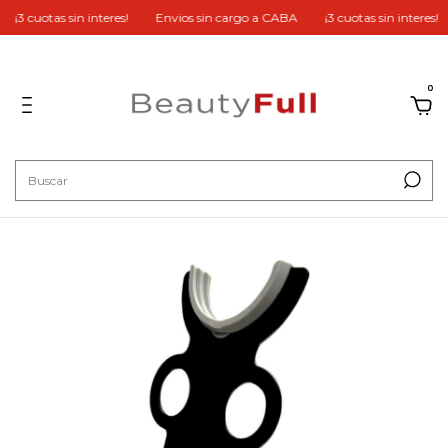
¡3 cuotas sin interes!
Envios sin cargo a CABA
¡3 cuotas sin interes!
0