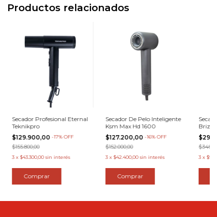
Productos relacionados
Secador Profesional Eternal
Secador De Pelo Inteligente
Secado
Teknikpro
Ksm Max Hd 1600
Briza 
$129.900,00
-
17
%
OFF
$127.200,00
-
16
%
OFF
$290
$155.800,00
$152.000,00
$348.0
3
x
$43.300,00
sin interés
3
x
$42.400,00
sin interés
3
x
$96.
Comprar
C