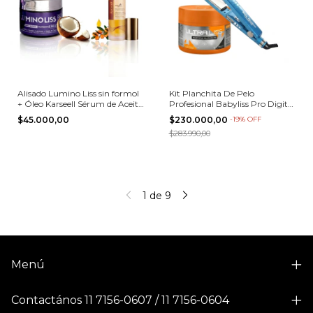
Alisado Lumino Liss sin formol
Kit Planchita De Pelo
+ Óleo Karseell Sérum de Aceite
Profesional Babyliss Pro Digital
de Argán
4091 + Alisado Novalook
$45.000,00
$230.000,00
-
19
%
OFF
$283.990,00
1
de
9
Menú
Contactános 11 7156-0607 / 11 7156-0604