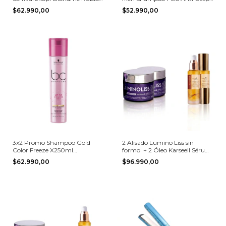
Ph Keratin X250ml
X 1000ml
$62.990,00
$52.990,00
3x2 Promo Shampoo Gold
2 Alisado Lumino Liss sin
Color Freeze X250ml
formol + 2 Óleo Karseell Sérum
Schwarzkopf
de Aceite de Argán
$62.990,00
$96.990,00