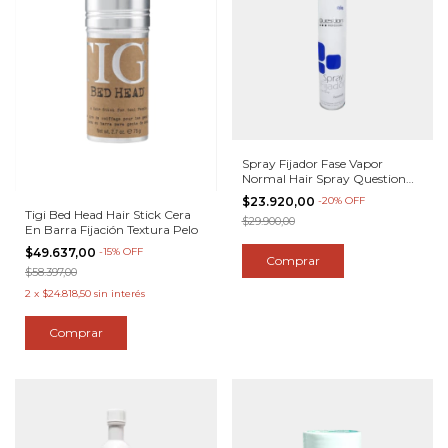
Spray Fijador Fase Vapor
Normal Hair Spray Question
488cc
$23.920,00
-
20
%
OFF
Tigi Bed Head Hair Stick Cera
$29.900,00
En Barra Fijación Textura Pelo
$49.637,00
-
15
%
OFF
$58.397,00
2
x
$24.818,50
sin interés