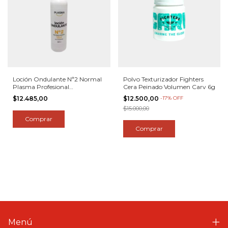
Loción Ondulante Nª2 Normal
Polvo Texturizador Fighters
Plasma Profesional
Cera Peinado Volumen Carv 6g
Permanente
$12.485,00
$12.500,00
-
17
%
OFF
$15.000,00
Menú