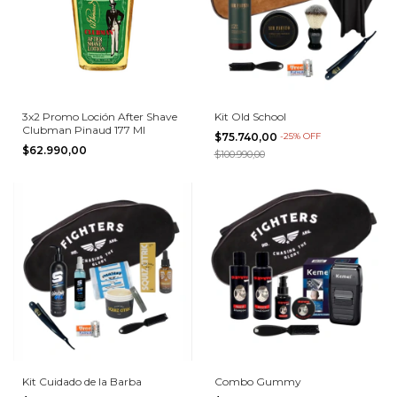
3x2 Promo Loción After Shave
Kit Old School
Clubman Pinaud 177 Ml
$75.740,00
-
25
%
OFF
$62.990,00
$100.990,00
Kit Cuidado de la Barba
Combo Gummy