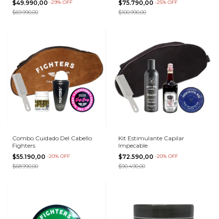
$49.990,00
-
29
%
OFF
$75.790,00
-
25
%
OFF
$69.990,00
$100.990,00
Combo Cuidado Del Cabello
Kit Estimulante Capilar
Fighters
Impecable
$55.190,00
-
20
%
OFF
$72.590,00
-
20
%
OFF
$68.990,00
$90.490,00