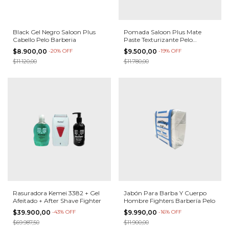
Black Gel Negro Saloon Plus
Pomada Saloon Plus Mate
Cabello Pelo Barberia
Paste Texturizante Pelo
Barberia
$8.900,00
-
20
%
OFF
$9.500,00
-
19
%
OFF
$11.120,00
$11.780,00
Rasuradora Kemei 3382 + Gel
Jabón Para Barba Y Cuerpo
Afeitado + After Shave Fighter
Hombre Fighters Barbería Pelo
$39.900,00
-
43
%
OFF
$9.990,00
-
16
%
OFF
$69.987,50
$11.900,00