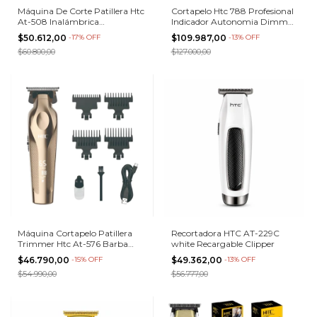
Máquina De Corte Patillera Htc
Cortapelo Htc 788 Profesional
At-508 Inalámbrica
Indicador Autonomia Dimm
Recargable Negro
Color Azul
$50.612,00
-
17
%
OFF
$109.987,00
-
13
%
OFF
$60.800,00
$127.000,00
Máquina Cortapelo Patillera
Recortadora HTC AT-229C
Trimmer Htc At-576 Barba
white Recargable Clipper
Pelo Dorado
$46.790,00
-
15
%
OFF
$49.362,00
-
13
%
OFF
$54.990,00
$56.777,00