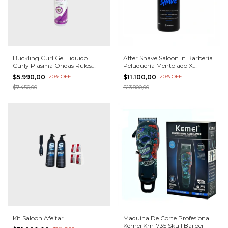
Buckling Curl Gel Liquido
After Shave Saloon In Barbería
Curly Plasma Ondas Rulos
Peluquería Mentolado X
Rizos
1000ml
$5.990,00
-
20
%
OFF
$11.100,00
-
20
%
OFF
$7.450,00
$13.800,00
Kit Saloon Afeitar
Maquina De Corte Profesional
Kemei Km-735 Skull Barber