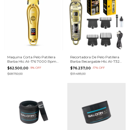
Maquina Corta Pelo Patillera
Recortadora De Pelo Patillera
Barba Htc At-176 7000 Rpm
Barba Recargable Htc At-732
Dorado
Dorado
$62.500,00
-
9
%
OFF
$76.237,00
-
17
%
OFF
$68.750,00
$91.485,00