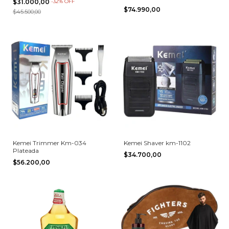
$31.000,00
-
32
%
OFF
$74.990,00
$45.500,00
Kemei Trimmer Km-034
Kemei Shaver km-1102
Plateada
$34.700,00
$56.200,00