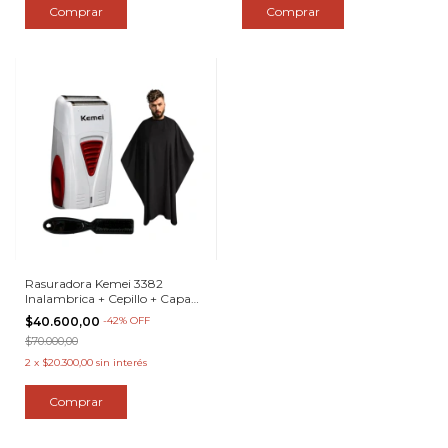
Rasuradora Kemei 3382
Inalambrica + Cepillo + Capa
De Corte
$40.600,00
-
42
%
OFF
$70.000,00
2
x
$20.300,00
sin interés