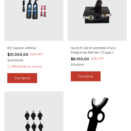
Kit Saloon Afeitar
Switch De Encendido Para
Maquinas Kemei / Duga /
$31.000,00
-
32
%
OFF
Vanta / Etc
$6.100,00
-
20
%
OFF
$45.500,00
$7.590,00
2
x
$15.500,00
sin interés