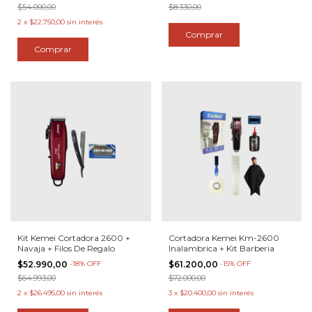
$54.000,00
$8.330,00
2
x
$22.750,00
sin interés
Kit Kemei Cortadora 2600 +
Cortadora Kemei Km-2600
Navaja + Filos De Regalo
Inalambrica + Kit Barberia
$52.990,00
-
18
%
OFF
$61.200,00
-
15
%
OFF
$64.993,00
$72.000,00
2
x
$26.495,00
sin interés
3
x
$20.400,00
sin interés