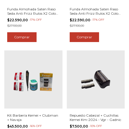
Funda Almohada Saten Raso
Funda Almohada Saten Raso
Seda Anti Frizz Rulos X2 Color
Seda Anti Frizz Rulos X2 Color
Negro Funda Negra
Gris Funda Gris
$22.590,00
-
17
%
OFF
$22.590,00
-
17
%
OFF
$27.100,00
$27.100,00
Kit Barbería Kemei + Clubman
Repuesto Cabezal + Cuchillas
+ Navaja
Kemei Km-2024 - Vgr - Gadnic
$45.500,00
-
16
%
OFF
$7.500,00
-
10
%
OFF