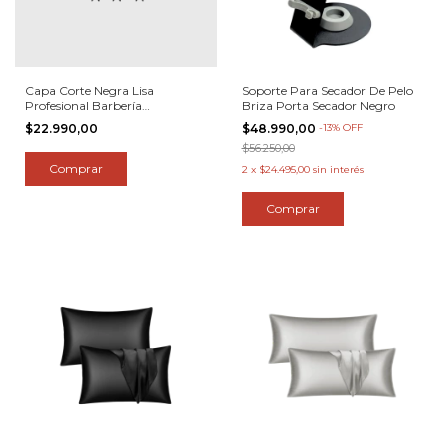
Capa Corte Negra Lisa
Soporte Para Secador De Pelo
Profesional Barbería
Briza Porta Secador Negro
Peluquería X 6 U
$22.990,00
$48.990,00
-
13
%
OFF
$56.250,00
2
x
$24.495,00
sin interés