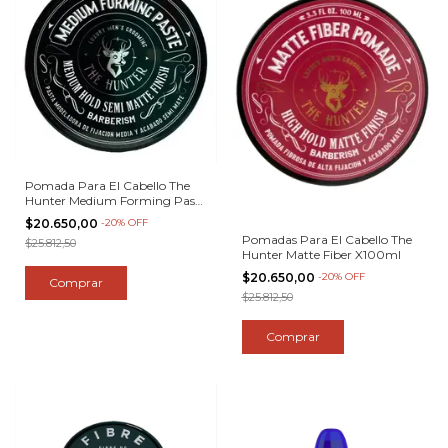
Pomada Para El Cabello The
Hunter Medium Forming Paste
100ml
$20.650,00
-
20
%
OFF
Pomadas Para El Cabello The
$25.812,50
Hunter Matte Fiber X100ml
$20.650,00
-
20
%
OFF
$25.812,50