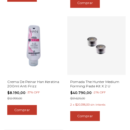
Crema De Peinar Han Keratina
Pomada The Hunter Medium
200ml Anti Frizz
Forming Paste Kit X 2 U
$8.190,00
-
37
%
OFF
$40.790,00
-
21
%
OFF
$12.990,00
$51.625,00
2
x
$20.395,00
sin interés