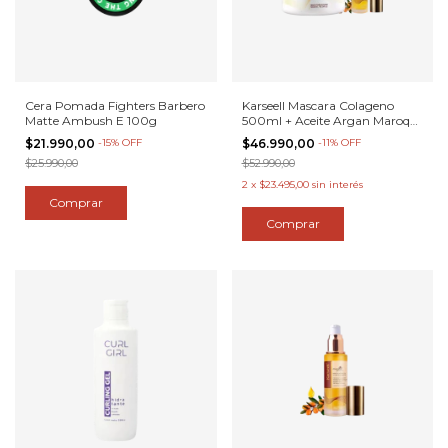
Cera Pomada Fighters Barbero
Karseell Mascara Colageno
Matte Ambush E 100g
500ml + Aceite Argan Maroqui
50ml
$21.990,00
-
15
%
OFF
$46.990,00
-
11
%
OFF
$25.990,00
$52.990,00
2
x
$23.495,00
sin interés