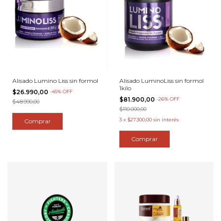
Alisado Lumino Liss sin formol
Alisado LuminoLiss sin formol
1kilo
$26.990,00
-
45
%
OFF
$81.900,00
-
26
%
OFF
$48.990,00
$110.000,00
3
x
$27.300,00
sin interés