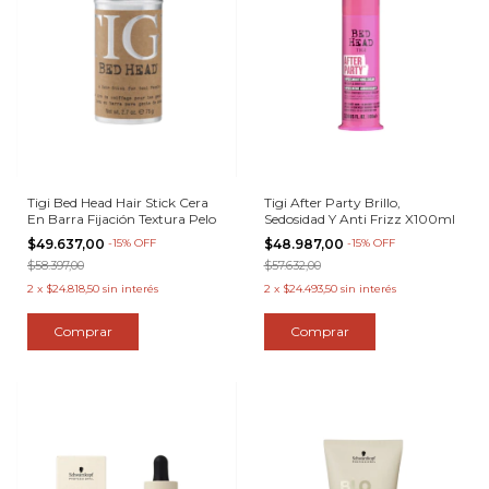
Tigi Bed Head Hair Stick Cera
Tigi After Party Brillo,
En Barra Fijación Textura Pelo
Sedosidad Y Anti Frizz X100ml
$49.637,00
-
15
%
OFF
$48.987,00
-
15
%
OFF
$58.397,00
$57.632,00
2
x
$24.818,50
sin interés
2
x
$24.493,50
sin interés