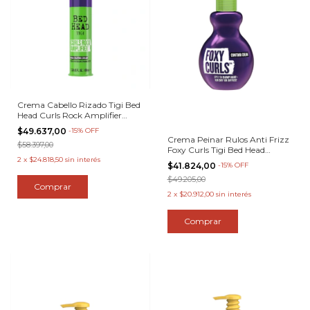
Crema Cabello Rizado Tigi Bed
Head Curls Rock Amplifier
100ml
$49.637,00
-
15
%
OFF
Crema Peinar Rulos Anti Frizz
$58.397,00
Foxy Curls Tigi Bed Head
2
x
$24.818,50
sin interés
200ml
$41.824,00
-
15
%
OFF
$49.205,00
2
x
$20.912,00
sin interés