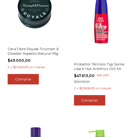
Cera Fibre Royale Triumph &
Disaster Aspecto Natural 95g
$49.000,00
Protector Térmico Tigi Some
2
x
$24.500,00
sin interés
Like It Hot Antifrizz 100 Ml
$47.613,00
-
15
%
OFF
$56.016,00
2
x
$23.806,50
sin interés