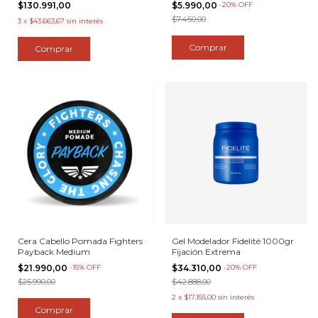
$130.991,00
$5.990,00
-
20
%
OFF
$7.450,00
3
x
$43.663,67
sin interés
Cera Cabello Pomada Fighters
Gel Modelador Fidelité 1000gr
Payback Medium
Fijación Extrema
$21.990,00
-
15
%
OFF
$34.310,00
-
20
%
OFF
$25.990,00
$42.888,00
2
x
$17.155,00
sin interés