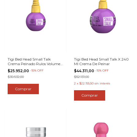
Tigi Bed Head Small Talk
Tigi Bed Head Small Talk X 240
Crema Peinado Rulos Volumen
Ml Crema De Peinar
X 125
$25.952,00
-
15
%
OFF
$44.311,00
-
15
%
OFF
$30.532,00
$52.131,00
2
x
$22.155,50
sin interés