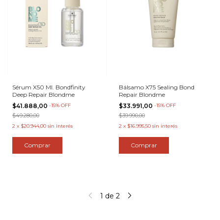
Sérum X50 Ml. Bondfinity
Bálsamo X75 Sealing Bond
Deep Repair Blondme
Repair Blondme
$41.888,00
-
15
%
OFF
$33.991,00
-
15
%
OFF
$49.280,00
$39.990,00
2
x
$20.944,00
sin interés
2
x
$16.995,50
sin interés
1
de
2