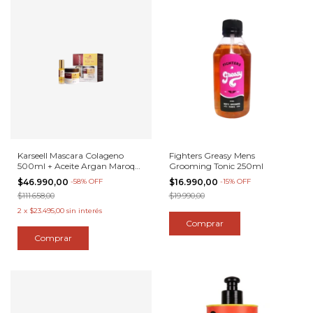
Karseell Mascara Colageno
Fighters Greasy Mens
500ml + Aceite Argan Maroqui
Grooming Tonic 250ml
50ml
$46.990,00
-
58
%
OFF
$16.990,00
-
15
%
OFF
$111.658,00
$19.990,00
2
x
$23.495,00
sin interés