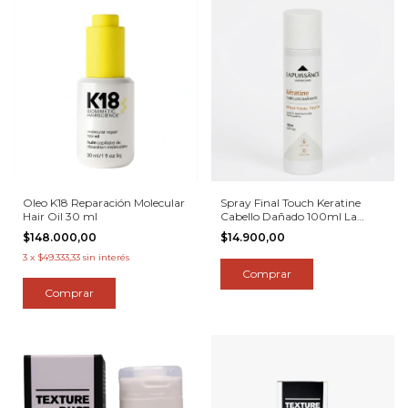
Oleo K18 Reparación Molecular
Spray Final Touch Keratine
Hair Oil 30 ml
Cabello Dañado 100ml La
Puissance
$148.000,00
$14.900,00
3
x
$49.333,33
sin interés