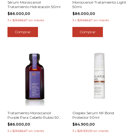
Sérum Moroccanoil
Moroccanoil Tratamiento Light
Tratamiento Hidratación 50ml
50ml
$86.000,00
$86.000,00
3
x
$28.666,67
sin interés
3
x
$28.666,67
sin interés
Tratamiento Moroccanoil
Olaplex Serum N9 Bond
Purple Para Cabello Rubio 50
Protector 90ml
Ml
$86.000,00
$84.900,00
3
x
$28.666,67
sin interés
3
x
$28.300,00
sin interés