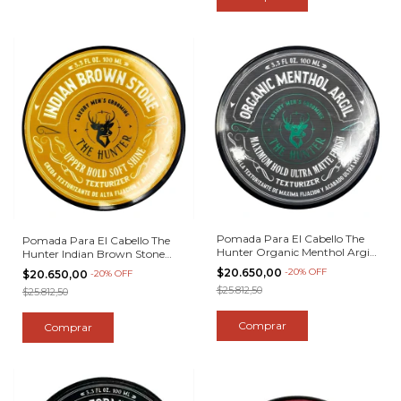
Pomada Para El Cabello The
Pomada Para El Cabello The
Hunter Organic Menthol Argil
Hunter Indian Brown Stone
100ml
100ml
$20.650,00
-
20
%
OFF
$20.650,00
-
20
%
OFF
$25.812,50
$25.812,50