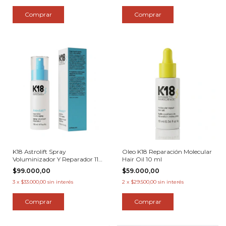
K18 Astrolift Spray
Oleo K18 Reparación Molecular
Voluminizador Y Reparador 118
Hair Oil 10 ml
Ml
$99.000,00
$59.000,00
3
x
$33.000,00
sin interés
2
x
$29.500,00
sin interés