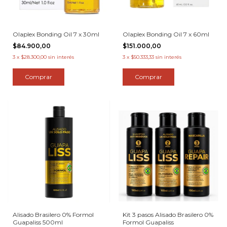
Olaplex Bonding Oil 7 x 30ml
Olaplex Bonding Oil 7 x 60ml
$84.900,00
$151.000,00
3
x
$28.300,00
sin interés
3
x
$50.333,33
sin interés
Alisado Brasilero 0% Formol
Kit 3 pasos Alisado Brasilero 0%
Guapaliss 500ml
Formol Guapaliss