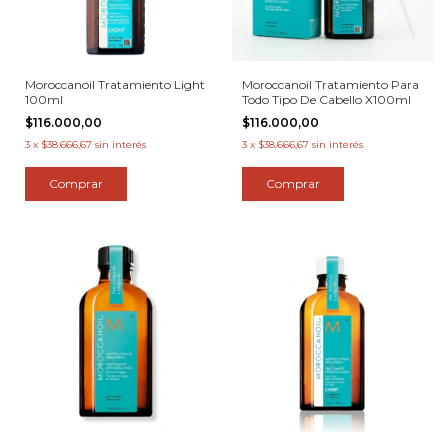
Moroccanoil Tratamiento Light
Moroccanoil Tratamiento Para
100ml
Todo Tipo De Cabello X100ml
$116.000,00
$116.000,00
3
x
$38.666,67
sin interés
3
x
$38.666,67
sin interés