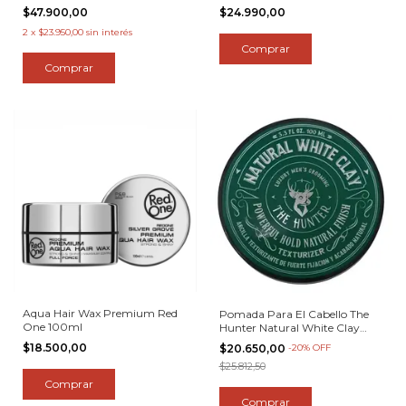
$47.900,00
$24.990,00
2
x
$23.950,00
sin interés
Aqua Hair Wax Premium Red
Pomada Para El Cabello The
One 100ml
Hunter Natural White Clay
100ml
$18.500,00
$20.650,00
-
20
%
OFF
$25.812,50
Comprar