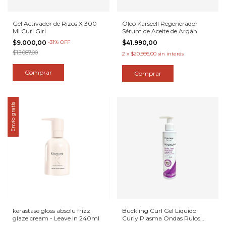
Gel Activador de Rizos X 300
Óleo Karseell Regenerador
Ml Curl Girl
Sérum de Aceite de Argán
$9.000,00
-
31
%
OFF
$41.990,00
$13.087,00
2
x
$20.995,00
sin interés
Envío gratis
kerastase gloss absolu frizz
Buckling Curl Gel Liquido
glaze cream - Leave In 240ml
Curly Plasma Ondas Rulos
Rizos