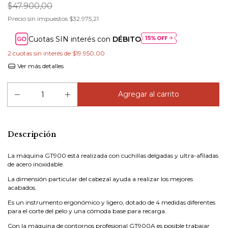
$47.900,00
Precio sin impuestos
$32.975,21
Cuotas SIN interés con
DÉBITO
2
cuotas sin interés de
$19.950,00
Ver más detalles
Descripción
La máquina GT900 está realizada con cuchillas delgadas y ultra-afiladas
de acero inoxidable.
La dimensión particular del cabezal ayuda a realizar los mejores
acabados.
Es un instrumento ergonómico y ligero, dotado de 4 medidas diferentes
para el corte del pelo y una cómoda base para recarga.
Con la máquina de contornos profesional GT900A es posible trabajar