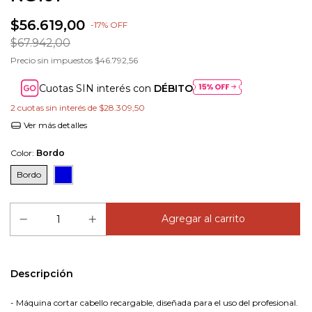
$56.619,00
-
17
%
OFF
$67.942,00
Precio sin impuestos
$46.792,56
Cuotas SIN interés con
DÉBITO
2
cuotas sin interés de
$28.309,50
Ver más detalles
Color:
Bordo
Bordo
Descripción
- Máquina cortar cabello recargable, diseñada para el uso del profesional.