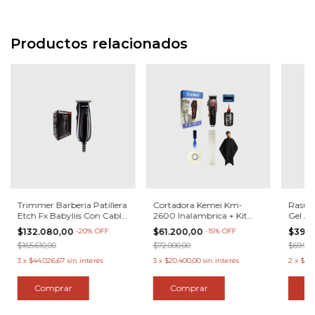
Productos relacionados
Trimmer Barberia Patillera
Cortadora Kemei Km-
Rasur
Etch Fx Babyliis Con Cable
2600 Inalambrica + Kit
Gel Af
Color Negro
Barberia
Fighte
$132.080,00
-
20
%
OFF
$61.200,00
-
15
%
OFF
$39.
$165.610,00
$72.000,00
$69.987
3
x
$44.026,67
sin interés
3
x
$20.400,00
sin interés
2
x
$19.