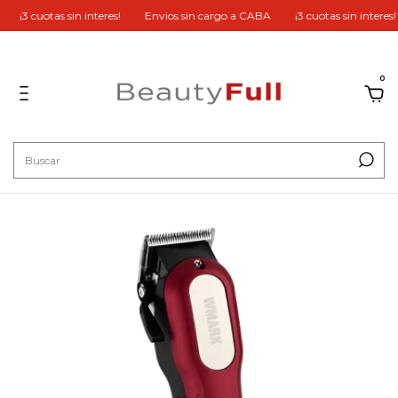
¡3 cuotas sin interes!
Envios sin cargo a CABA
¡3 cuotas sin interes!
0